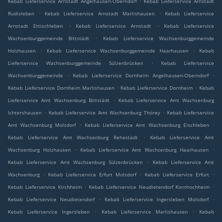
Kebab Lieferservice Arnstadt Angelhausen-Oberndorf
Kebab Lieferservice Arnstadt
.
.
Rudisleben
Kebab Lieferservice Arnstadt Marlishausen
Kebab Lieferservice
.
.
Arnstadt Ettischleben
Kebab Lieferservice Arnstadt
Kebab Lieferservice
.
Wachsenburggemeinde Bittstädt
Kebab Lieferservice Wachsenburggemeinde
.
.
Holzhausen
Kebab Lieferservice Wachsenburggemeinde Haarhausen
Kebab
.
Lieferservice Wachsenburggemeinde Sülzenbrücken
Kebab Lieferservice
.
.
Wachsenburggemeinde
Kebab Lieferservice Dornheim Angelhausen-Oberndorf
.
.
Kebab Lieferservice Dornheim Marlishausen
Kebab Lieferservice Dornheim
Kebab
.
Lieferservice Amt Wachsenburg Bittstädt
Kebab Lieferservice Amt Wachsenburg
.
.
Ichtershausen
Kebab Lieferservice Amt Wachsenburg Thörey
Kebab Lieferservice
.
.
Amt Wachsenburg Molsdorf
Kebab Lieferservice Amt Wachsenburg Eischleben
.
Kebab Lieferservice Amt Wachsenburg Rehestädt
Kebab Lieferservice Amt
.
.
Wachsenburg Holzhausen
Kebab Lieferservice Amt Wachsenburg Haarhausen
.
Kebab Lieferservice Amt Wachsenburg Sülzenbrücken
Kebab Lieferservice Amt
.
.
.
Wachsenburg
Kebab Lieferservice Erfurt Molsdorf
Kebab Lieferservice Erfurt
.
.
Kebab Lieferservice Kirchheim
Kebab Lieferservice Neudietendorf Kornhochheim
.
.
Kebab Lieferservice Neudietendorf
Kebab Lieferservice Ingersleben Molsdorf
.
.
Kebab Lieferservice Ingersleben
Kebab Lieferservice Marlishausen
Kebab