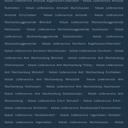
Kebab Lieferservice Arnstadt Angelhausen-Oberndorf
Kebab Lieferservice Arnstadt
.
.
Rudisleben
Kebab Lieferservice Arnstadt Marlishausen
Kebab Lieferservice
.
.
Arnstadt Ettischleben
Kebab Lieferservice Arnstadt
Kebab Lieferservice
.
Wachsenburggemeinde Bittstädt
Kebab Lieferservice Wachsenburggemeinde
.
.
Holzhausen
Kebab Lieferservice Wachsenburggemeinde Haarhausen
Kebab
.
Lieferservice Wachsenburggemeinde Sülzenbrücken
Kebab Lieferservice
.
.
Wachsenburggemeinde
Kebab Lieferservice Dornheim Angelhausen-Oberndorf
.
.
Kebab Lieferservice Dornheim Marlishausen
Kebab Lieferservice Dornheim
Kebab
.
Lieferservice Amt Wachsenburg Bittstädt
Kebab Lieferservice Amt Wachsenburg
.
.
Ichtershausen
Kebab Lieferservice Amt Wachsenburg Thörey
Kebab Lieferservice
.
.
Amt Wachsenburg Molsdorf
Kebab Lieferservice Amt Wachsenburg Eischleben
.
Kebab Lieferservice Amt Wachsenburg Rehestädt
Kebab Lieferservice Amt
.
.
Wachsenburg Holzhausen
Kebab Lieferservice Amt Wachsenburg Haarhausen
.
Kebab Lieferservice Amt Wachsenburg Sülzenbrücken
Kebab Lieferservice Amt
.
.
.
Wachsenburg
Kebab Lieferservice Erfurt Molsdorf
Kebab Lieferservice Erfurt
.
.
Kebab Lieferservice Kirchheim
Kebab Lieferservice Neudietendorf Kornhochheim
.
.
Kebab Lieferservice Neudietendorf
Kebab Lieferservice Ingersleben Molsdorf
.
.
Kebab Lieferservice Ingersleben
Kebab Lieferservice Marlishausen
Kebab